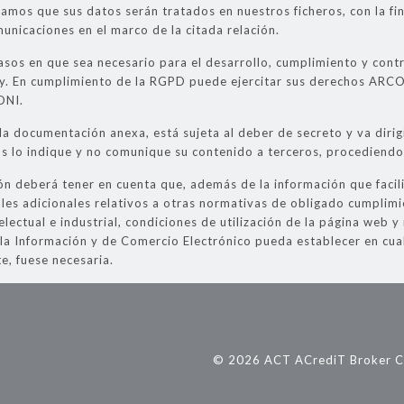
mamos que sus datos serán tratados en nuestros ficheros, con la f
unicaciones en el marco de la citada relación.
sos en que sea necesario para el desarrollo, cumplimiento y contro
ey. En cumplimiento de la RGPD puede ejercitar sus derechos ARC
DNI.
la documentación anexa, está sujeta al deber de secreto y va dirig
nos lo indique y no comunique su contenido a terceros, procediendo
ón deberá tener en cuenta que, además de la información que facilit
les adicionales relativos a otras normativas de obligado cumplimie
lectual e industrial, condiciones de utilización de la página web y
 la Información y de Comercio Electrónico pueda establecer en cua
e, fuese necesaria.
© 2026 ACT ACrediT Broker Co